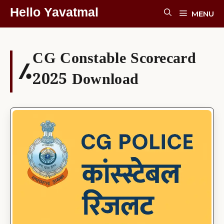
Skip
Hello Yavatmal
MENU
To
Content
CG Constable Scorecard
2025 Download