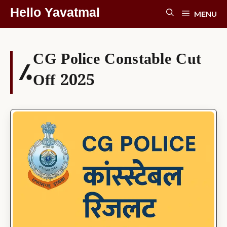
Skip
Hello Yavatmal
MENU
To
Content
CG Police Constable Cut
Off 2025