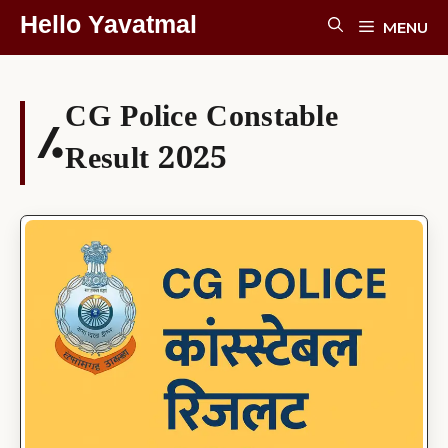
Skip
Hello Yavatmal
MENU
To
Content
CG Police Constable
Result 2025