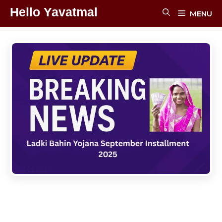
Skip
Hello Yavatmal
MENU
To
Content