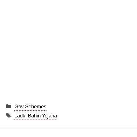
Categories
Gov Schemes
Tags
Ladki Bahin Yojana